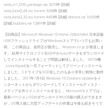
vista_rc1_DVD_package.zip 2670件 [詳細]
vista_beta2_64.iso.torrent 3268件 [詳細]
vista_beta2_32.iso.torrent 4409件 [詳細] ribbons.rar 16593件
[詳細] bubbles.rar 12891件 [詳細]
【旧商品】Microsoft Windows 10 Home (32bit/64bit 日本語版
USBフラッシュドライブ)がWindowsストアでいつでもお買い
得。 この商品は、改田正が販売し、Amazon.co.jp が発送しま
す。 結局マイクロソフト社のHPからisoデータをダウンロード
してインストールすることで問題は解決しました。 VISTA機
（core2quad)を一旦フォーマットしてクリーンインストール
しました、CドライブをSSD化したのもあり非常に軽快に動作
しました。 2017年7月4日 Windows 10 Creators Updateをイ
ンターネットからダウンロードしてインストールディスク・
メディアを作りインストールすると， Microsoftストアでは，
最新バージョンOSのダウンロードやUSB版の購入ができます
が，OS導入後に大型アップデートの作業は今後も続きそうで