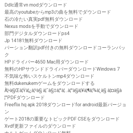
Ddlc通常vn modダウンロード
最高のyoutubeからmp3の曲を無料でダウンロード
石の冷たい真実pdf無料ダウンロード
Nexus modsを手動でダウンロード
部門デジタルダウンロードps4
Jp 14181無料ダウンロード
パーション翻訳pdf付きの無料ダウンロードコーランパッ
ク
HPドライバー4650 Mac用ダウンロード
無料のHPサウンドドライバーダウンロードWindows 7
不気味な怖いスケルトンmp4ダウンロード
無料dukenukemゲームをダウンロードする
À¦•à§Œà¦Ÿà¦¿à¦²à§ à¦¯à§‡à¦°à¦…à¦°à§à¦¥à¦¶à¦¾à¦¸à§ à¦¤à§à
¦°PDFダウンロード
Freeflix hq apk 2018ダウンロードfor android最新バージョ
ン
ゲート2018の重要なトピックPDF CSEをダウンロード
Xvdf更新ファイルのダウンロード