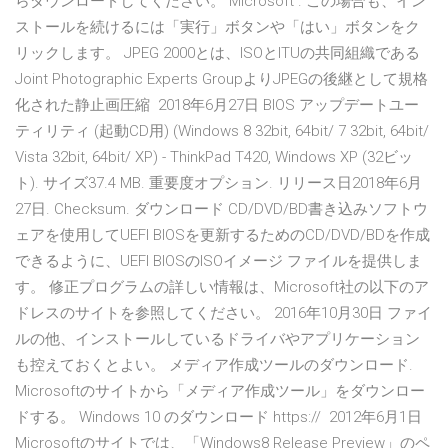
らダウンロードしてください。 Microsoft . この場合も、イン
ストールを続けるには「実行」ボタンや「はい」ボタンをク
リックします。 JPEG 2000とは、ISOとITUの共同組織である
Joint Photographic Experts GroupよりJPEGの後継として規格
化された静止画圧縮 2018年6月27日 BIOS アップデートユー
ティリティ (起動CD用) (Windows 8 32bit, 64bit/ 7 32bit, 64bit/
Vista 32bit, 64bit/ XP) - ThinkPad T420, Windows XP (32ビッ
ト). サイズ37.4 MB. 重要度オプション. リリース日2018年6月
27日. Checksum. ダウンロード CD/DVD/BD書き込みソフトウ
ェアを使用してUEFI BIOSを更新するためのCD/DVD/BDを作成
できるように、UEFI BIOSのISOイメージ ファイルを提供しま
す。 修正プログラムの詳しい情報は、Microsoft社の以下のア
ドレスのサイトを参照してください。 2016年10月30日 ファイ
ルの他、インストールしているドライバやアプリケーション
も控えておくとよい。 メディア作成ツールのダウンロード.
Microsoftのサイトから「メディア作成ツール」をダウンロー
ドする。 Windows 10 のダウンロード https:// 2012年6月1日
Microsoftのサイトでは、「Windows8 Release Preview」のペ