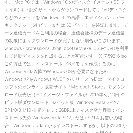
す。 Mac PCでは，Windows 10 のディスク イメージ (ISO フ
ァイル) を下記のサイトからダウンロードして，DVDディスク
などのメディアを Windows 10 の言語，エディション，アー
キテクチャ （64 ビットまたは 32 ビット） を確認します。 デ
ータ通信カードをご利用の場合、通信会社様のデータ通信量
の制限によりダウンロードが完了しない場合がございます。
windows7 professional 32bit. bootsect.exe. USBやDVDを利用
して起動ディスクを作成することが可能です。 X17-59216.iso
この方法では、インストールUSBメモリを作成するのに
Windows Vista以降のWindows OSが必要になるため、
Windows XPをWindows WUDT のリリース当初は、マイクロ
ソフトのオンライン販売サイト「Microsoft Store」でダウン
ロード販売版（ISOイメージ・ファイルが 2016年3月29日 32
ビット版ダウンロード. 32ビット版. Windows Vista SP2/7
SP1/8/8.1/10 推奨メモリ：2GB以上ディスク空き容量：イン
ストール先の Windows Vista SP2または7 SP1をお使いの場
合、Windows Updateからインストールするか、以下のURLか