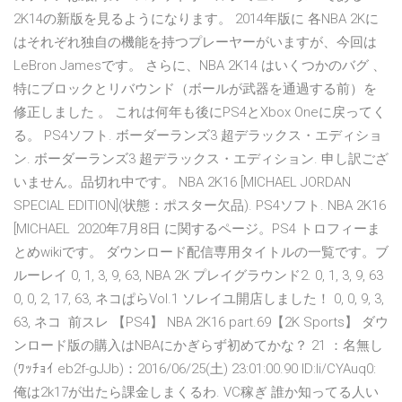
2K14の新版を見るようになります。 2014年版に 各NBA 2Kに
はそれぞれ独自の機能を持つプレーヤーがいますが、今回は
LeBron Jamesです。 さらに、NBA 2K14 はいくつかのバグ 、
特にブロックとリバウンド（ボールが武器を通過する前）を
修正しました 。 これは何年も後にPS4とXbox Oneに戻ってく
る。 PS4ソフト. ボーダーランズ3 超デラックス・エディショ
ン. ボーダーランズ3 超デラックス・エディション. 申し訳ござ
いません。品切れ中です。 NBA 2K16 [MICHAEL JORDAN
SPECIAL EDITION](状態：ポスター欠品). PS4ソフト. NBA 2K16
[MICHAEL 2020年7月8日 に関するページ。PS4 トロフィーま
とめwikiです。 ダウンロード配信専用タイトルの一覧です。ブ
ルーレイ 0, 1, 3, 9, 63, NBA 2K プレイグラウンド2. 0, 1, 3, 9, 63
0, 0, 2, 17, 63, ネコぱらVol.1 ソレイユ開店しました！ 0, 0, 9, 3,
63, ネコ 前スレ 【PS4】 NBA 2K16 part.69【2K Sports】 ダウ
ンロード版の購入はNBAにかぎらず初めてかな？ 21 ：名無し
(ﾜｯﾁｮｲ eb2f-gJJb)：2016/06/25(土) 23:01:00.90 ID:li/CYAuq0:
俺は2k17が出たら課金しまくるわ. VC稼ぎ 誰か知ってる人い