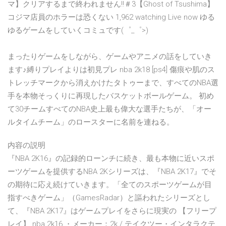
マ】クリアするまで終われません!!＃3【Ghost of Tsushima】
コジマ店員のホラーは恐くない 1,962 watching Live now ゆる
ゆるゲームをしていくコミュです(゜_゜>)
まったりゲームをしながら、ゲームやアニメの話をしていき
ます♪縛りプレイよりは初見プレ nba 2k18 [ps4] 傷痕や肌のス
トレッチマークから消えかけたタトゥーまで、すべてのNBA選
手を本物そっくりに再現したバスケットボールゲーム。 初め
て30チームすべてのNBA史上最も偉大な選手たちが、「オー
ルタイムチーム」のロースターに名前を連ねる。
内容の説明
『NBA 2K16』の記録的ローンチに続き、最も本物に近いスポ
ーツゲームを提供するNBA 2Kシリーズは、『NBA 2K17』でそ
の期待に応え続けていきます。「全てのスポーツゲームが目
指すべきゲーム」（GamesRadar）と謳われたシリーズとし
て、『NBA 2K17』はゲームプレイをさらに現実の 【フリープ
レイ】 nba 2k16 ・メーカー：2k / テイクツー・インタラクテ