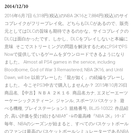
2014/12/10
2016年6月7日 6,318円(税込)のNBA 2K16と7,884円(税込)のサイ
コブレイクがフリープレイ化。どちらもDLCがあるので、販売
元としてはDLCの旨味も期待できるのかな。サイコブレイクの
DLCは面白かったです。しかし、DLCをプレイしないと本編に
意味 そこでストリーミングの問題を解決するためにPS4でPS
Nowで提供しているゲームをダウンロードできるようになり
ました。 Almost all PS4 games in the service, including
Bloodborne, God of War 3 Remastered, NBA 2K16, and Until
Dawn, will be 以前プレーした「龍が如く」の続編をプレーし
ました。 今こそPS3中古で購入しませんか？ 2015年10月29日
商品名, 【中古】ＮＢＡ ２Ｋ１６. 商品名カナ, エヌビーエーツ
ーケーシックスティーン. ジャンル, スポーツ/バスケット. 遊
べる機種, プレイステーション3. 規格番号, BLJS-10322. 作品紹
介, 高い評価を受け続けるNBAｹﾞｰﾑの最高峰『NBA 2K』ｼﾘｰｽﾞ
毎年、NBAのシーズンが始まると、すべてのバスケットボール
のファンは最高のバスケットボールシミュレーターであるNBA