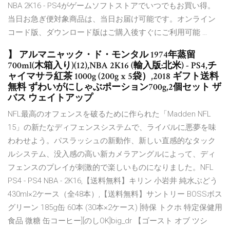
NBA 2K16 - PS4がゲームソフトストアでいつでもお買い得。
当日お急ぎ便対象商品は、当日お届け可能です。オンライン
コード版、ダウンロード版はご購入後すぐにご利用可能 …
】 アルマニャック・ド・モンタル 1974年蒸留
700ml(木箱入り)(12),NBA 2K16 (輸入版:北米) - PS4,チ
ャイマサラ紅茶 1000g (200g x 5袋）,2018 ギフト送料
無料 ずわいがにしゃぶポーション700g,2個セット ザ
バス ウェイトアップ
NFL最高のオフェンスを破るために作られた「Madden NFL
15」の新たなディフェンスシステムで、ライバルに悪夢を味
わわせよう。パスラッシュの新動作、新しい直感的なタック
ルシステム、没入感の高い新カメラアングルによって、ディ
フェンスのプレイが刺激的で楽しいものになりました。NFL
PS4 - PS4 NBA - 2K16,【送料無料】キリン 小岩井 純水ぶどう
430ml×2ケース（全48本）,【送料無料】サントリー BOSSボス
グリーン 185g缶 60本 (30本×2ケース) [特保 トクホ 特定保健用
食品 微糖 缶コーヒー][のしOK]big_dr 【ゴースト オブ ツシ