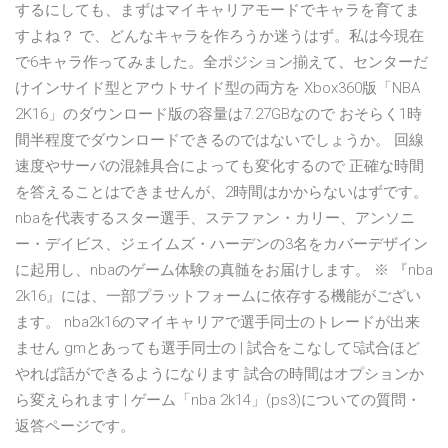
するにしても、まずはマイキャリアモードでキャラを育てま
すよね？ で、どんなキャラを作ろうか迷うはず。私は今現在
で6キャラ作ってみました。全ポジション揃えて、センターだ
けインサイド型とアウトサイド型の両方を Xbox360版「NBA
2K16」のダウンロード版の容量は7.27GBなので おそらく1時
間半程度でダウンロードできるのではないでしょうか。 回線
速度やサーバの混雑具合によっても変化するので 正確な時間
を答えることはできませんが、2時間はかからないはずです。
nbaを代表するスター選手、ステファン・カリー、アンソニ
ー・デイビス、ジェイムズ・ハーデンの3名をカバーデザイン
に起用し、nbaのゲーム体験の真髄をお届けします。 ※ 『nba
2k16』には、一部プラットフォームに依存する機能がござい
ます。 nba2k16のマイキャリアで選手同士のトレードが出来
ません gmとあっても選手同士の | 試合をこなして5試合ほど
やれば話ができるようになります 試合の時間はオプションか
ら変えられます | ゲーム「nba 2k14」(ps3)についての質問・
返答ページです。