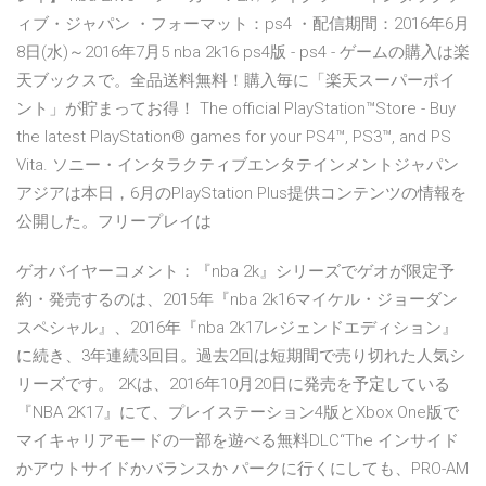
ィブ・ジャパン ・フォーマット：ps4 ・配信期間：2016年6月
8日(水)～2016年7月5 nba 2k16 ps4版 - ps4 - ゲームの購入は楽
天ブックスで。全品送料無料！購入毎に「楽天スーパーポイ
ント」が貯まってお得！ The official PlayStation™Store - Buy
the latest PlayStation® games for your PS4™, PS3™, and PS
Vita. ソニー・インタラクティブエンタテインメントジャパン
アジアは本日，6月のPlayStation Plus提供コンテンツの情報を
公開した。フリープレイは
ゲオバイヤーコメント：『nba 2k』シリーズでゲオが限定予
約・発売するのは、2015年『nba 2k16マイケル・ジョーダン
スペシャル』、2016年『nba 2k17レジェンドエディション』
に続き、3年連続3回目。過去2回は短期間で売り切れた人気シ
リーズです。 2Kは、2016年10月20日に発売を予定している
『NBA 2K17』にて、プレイステーション4版とXbox One版で
マイキャリアモードの一部を遊べる無料DLC“The インサイド
かアウトサイドかバランスか パークに行くにしても、PRO-AM