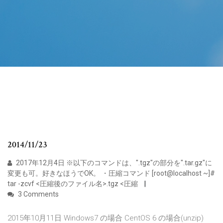
2014/11/23
2017年12月4日 ※以下のコマンドは、".tgz"の部分を".tar.gz"に
変更も可。好きなほうでOK。 ・圧縮コマンド [root@localhost ~]#
tar -zcvf <圧縮後のファイル名>.tgz <圧縮
3 Comments
2015年10月11日 Windows7 の場合 CentOS 6 の場合(unzip)