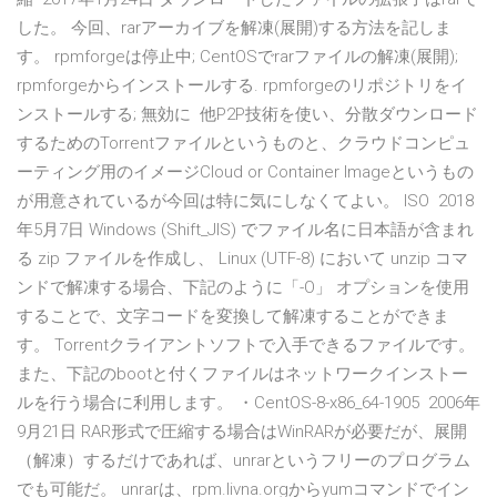
した。 今回、rarアーカイブを解凍(展開)する方法を記しま
す。 rpmforgeは停止中; CentOSでrarファイルの解凍(展開);
rpmforgeからインストールする. rpmforgeのリポジトリをイ
ンストールする; 無効に 他P2P技術を使い、分散ダウンロード
するためのTorrentファイルというものと、クラウドコンピュ
ーティング用のイメージCloud or Container Imageというもの
が用意されているが今回は特に気にしなくてよい。 ISO 2018
年5月7日 Windows (Shift_JIS) でファイル名に日本語が含まれ
る zip ファイルを作成し、 Linux (UTF-8) において unzip コマ
ンドで解凍する場合、下記のように「-O」 オプションを使用
することで、文字コードを変換して解凍することができま
す。 Torrentクライアントソフトで入手できるファイルです。
また、下記のbootと付くファイルはネットワークインストー
ルを行う場合に利用します。 ・CentOS-8-x86_64-1905 2006年
9月21日 RAR形式で圧縮する場合はWinRARが必要だが、展開
（解凍）するだけであれば、unrarというフリーのプログラム
でも可能だ。 unrarは、rpm.livna.orgからyumコマンドでイン