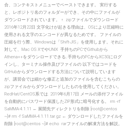
合、コンテキストメニューでペーストできます。 実行する
と、レポジトリ名のフォルダーができ、その中にファイルが
ダウンロードされています。 ↑. zipファイルでダウンロード
2016年12月22日 文字化けが起きる理由は、OSにより圧縮時に
使用される文字のエンコードが異なるためです。 ファイルの
圧縮を行う際、Windowsは「Shift-JIS」を使用します。それに
対して、Mac OS XでやUNIX 手持ちのPCでGithubから
Athena++をダウンロードできる; 手持ちのPCからXC30にログ
インし、ターミナル操作及びファイルの 以下ではコードを
GitHubからダウンロードする方法について説明しています
が、講習会では細かな修正と追加のファイルを含むこちらの
zipファイルからダウンロードしたものを使用してください。
RedHat/CentOS系では. 2019年6月17日 メールの添付ファイル
を自動的にパスワード保護したZIP形式に暗号化する。 rm -rf
SaMMA-4.1.11 ← 展開先ディレクトリを削除 [root@centos
~]# rm -f SaMMA-4.1.11.tar.gz ← ダウンロードしたファイルを
削除 [root@centos ~]# echo rarファイルの解凍方法を解説。