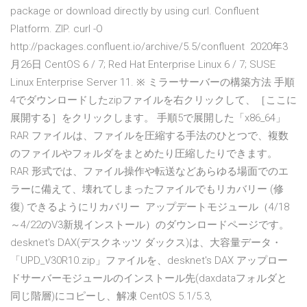
package or download directly by using curl. Confluent
Platform. ZIP. curl -O
http://packages.confluent.io/archive/5.5/confluent 2020年3
月26日 CentOS 6 / 7; Red Hat Enterprise Linux 6 / 7; SUSE
Linux Enterprise Server 11. ※ ミラーサーバーの構築方法 手順
4でダウンロードしたzipファイルを右クリックして、［ここに
展開する］をクリックします。 手順5で展開した「x86_64」
RAR ファイルは、ファイルを圧縮する手法のひとつで、複数
のファイルやフォルダをまとめたり圧縮したりできます。
RAR 形式では、ファイル操作や転送などあらゆる場面でのエ
ラーに備えて、壊れてしまったファイルでもリカバリー (修
復) できるようにリカバリー アップデートモジュール（4/18
～4/22のV3新規インストール）のダウンロードページです。
desknet's DAX(デスクネッツ ダックス)は、大容量データ・
「UPD_V30R10.zip」ファイルを、desknet's DAX アップロー
ドサーバーモジュールのインストール先(daxdataフォルダと
同じ階層)にコピーし、解凍 CentOS 5.1/5.3,