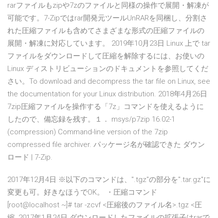
rarファイルもzipや7zのファイルと同様の操作で展開・解凍が
可能です。7-Zipではrar開発元ツールUnRARを同梱し、分割さ
れた圧縮ファイルも含めてさまざまな形式の圧縮ファイルの
展開・解凍に対応しています。 2019年10月23日 Linux 上で tar
ファイルをダウンロードして圧縮を解除するには、お使いの
Linux ディストリビューションのドキュメントを参照してくだ
さい。To download and decompress the tar file on Linux, see
the documentation for your Linux distribution. 2018年4月26日
7zip圧縮ファイルを操作する「7z」コマンドを使えるように
したので、備忘録を残す。１． msys/p7zip 16.02-1
(compression) Command-line version of the 7zip
compressed file archiver. パッケージ名が確認できた ダウン
ロード | 7-Zip.
2017年12月4日 ※以下のコマンドは、".tgz"の部分を".tar.gz"に
変更も可。好きなほうでOK。 ・圧縮コマンド
[root@localhost ~]# tar -zcvf <圧縮後のファイル名>.tgz <圧
縮 2017年1月24日 ダウンロードしたファイルの拡張子はrarで