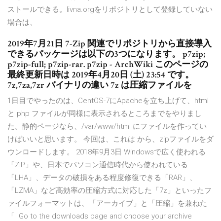
ストールできる。livna.orgをリポジトリとして登録していない
場合は、
2019年7月21日 7-Zip 関連でリポジトリから直接導入
できるパッケージは以下の3つになります。 p7zip;
p7zip-full; p7zip-rar. p7zip - ArchWiki このページの
最終更新日時は 2019年4月20日 (土) 23:54 です。
7z,7za,7zr バイナリの違い 7z は圧縮ファイルを
1日目でやったのは、CentOS-7にApacheを立ち上げて、html
と php ファイルが同様に表示されるところまでをやりまし
た。静的ページなら、/var/www/html にファイルを作ってい
けばいいと思います。 今回は、これは から、zipファイルをダ
ウンロードします。 2018年9月3日 Windowsで広く使われる
「ZIP」や、日本でパソコン通信時代から使われている
「LHA」、データの破損をある程度修復できる「RAR」、
「LZMA」など高効率の圧縮方式に対応した「7z」といったフ
ァイルフォーマットは、「アーカイブ」と「圧縮」を兼ねた
「 Go to the downloads page and choose your archive